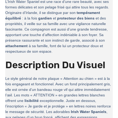
L’Irish Water Spaniel est une race d’une rare beauté, avec ses
formes délicates et son pelage frisé qui attire tous les regards.
Originaire d’Irlande, il se distingue par son
tempérament
équilibré
: à la fois
gardien
et
protecteur des biens
et des
propriétés, il veille sur sa famille avec une vigilance naturelle
fascinante. Ce compagnon est aussi d’une grande tendresse,
apportant une touche d’affection indéniable à son foyer. Sa
présence rassurante et son instinct de garde, associé à son
attachement
à sa famille, font de lui un protecteur doux et
respectueux de son espace.
Description Du Visuel
Le style général de notre plaque « Attention au chien » est à la
fois engageant et fonctionnel. Avec un fond principalement gris,
elle est ornée d’un bandeau rouge vif qui attire immédiatement
l’œil. Les mots « ATTENTION » en grandes lettres blanches
offrent une
lisibilité
exceptionnelle. Juste en dessous,
l’inscription « Je garde et je protège » en lettres noires renforce
le message de sécurité. Les adorables
Irish Water Spaniels
,
aux pelages d’un brun foncé, affichent des expressions