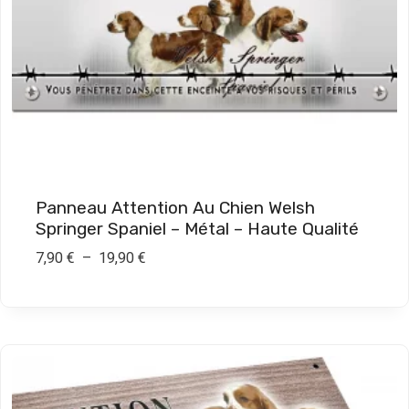
Panneau Attention Au Chien Welsh
Springer Spaniel – Métal – Haute Qualité
P
7,90
€
–
19,90
€
l
a
g
e
d
e