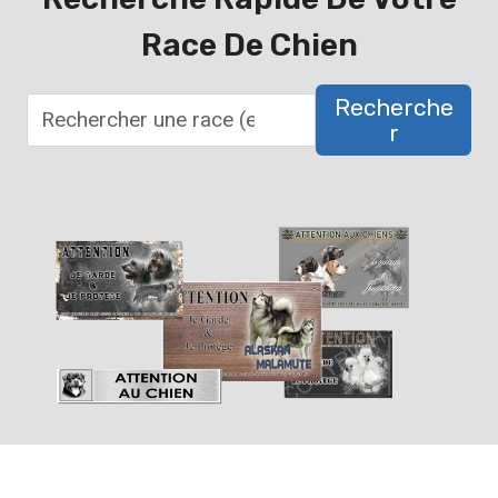
Race De Chien
Recherche
R
R
e
c
h
e
r
c
h
e
r
u