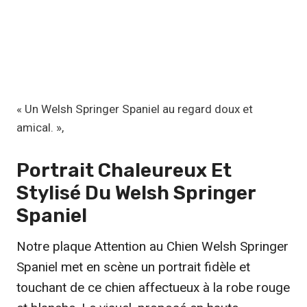
€
à
1
9
,
« Un Welsh Springer Spaniel au regard doux et
9
amical. »,
9
Portrait Chaleureux Et
€
Stylisé Du
Welsh Springer
Spaniel
Notre plaque Attention au Chien Welsh Springer
Spaniel met en scène un portrait fidèle et
touchant de ce chien affectueux à la robe rouge