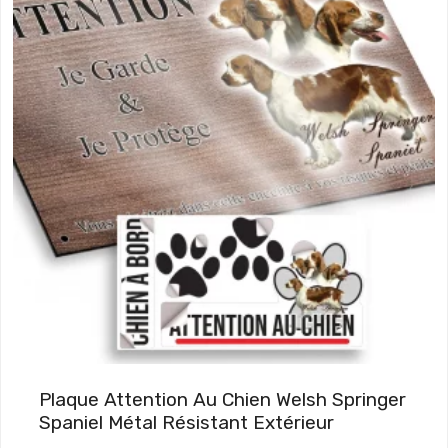
p
r
i
x
:
7
,
9
0
€
à
1
9
Plaque Attention Au Chien Welsh Springer
,
Spaniel Métal Résistant Extérieur
9