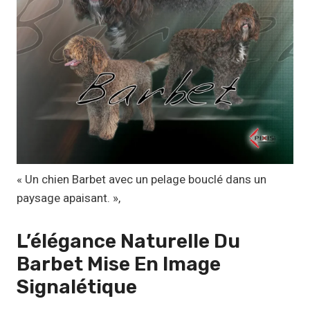
1
,
1
7
€
à
1
9
,
« Un chien Barbet avec un pelage bouclé dans un
9
paysage apaisant. »,
9
L’élégance Naturelle Du
€
Barbet Mise En Image
Signalétique