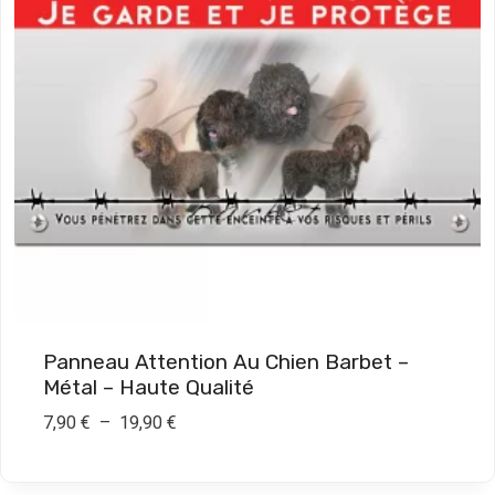
Panneau Attention Au Chien Barbet –
Métal – Haute Qualité
P
7,90
€
–
19,90
€
l
a