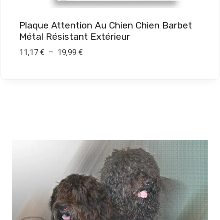
1
9
Plaque Attention Au Chien Chien Barbet
,
Métal Résistant Extérieur
9
P
11,17
€
–
19,99
€
0
l
a
€
g
e
d
e
p
r
i
x
:
1