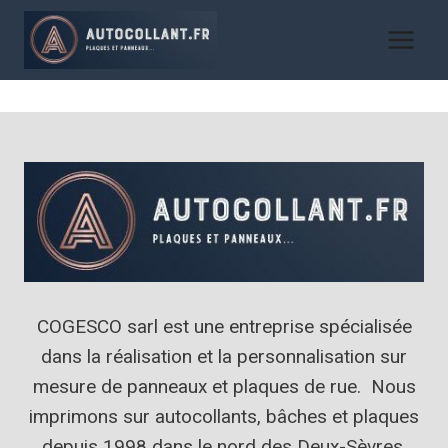
Aller
au
contenu
COGESCO sarl est une entreprise spécialisée
dans la réalisation et la personnalisation sur
mesure de panneaux et plaques de rue. Nous
imprimons sur autocollants, bâches et plaques
depuis 1998 dans le nord des Deux-Sèvres.