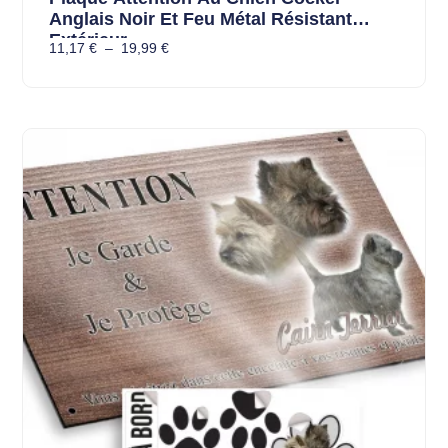
Anglais Noir Et Feu Métal Résistant
Extérieur
11,17
€
–
19,99
€