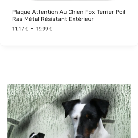
9
Plaque Attention Au Chien Fox Terrier Poil
,
Ras Métal Résistant Extérieur
9
P
11,17
€
–
19,99
€
0
l
a
€
g
e
d
e
p
r
i
x
:
1