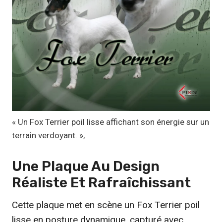
1
,
1
7
€
à
1
9
,
« Un Fox Terrier poil lisse affichant son énergie sur un
9
terrain verdoyant. »,
9
Une Plaque Au Design
€
Réaliste Et
Rafraîchissant
Cette plaque met en scène un Fox Terrier poil
lisse en posture dynamique, capturé avec