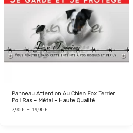
Panneau Attention Au Chien Fox Terrier
Poil Ras – Métal – Haute Qualité
P
7,90
€
–
19,90
€
l
a
g