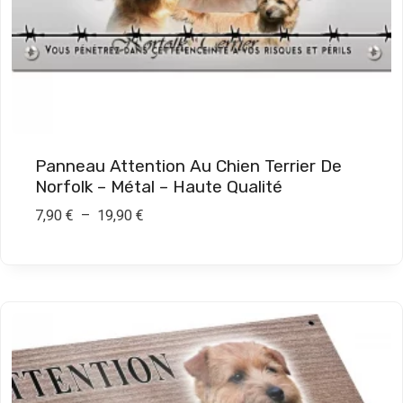
9
0
€
à
1
9
Panneau Attention Au Chien Terrier De
,
Norfolk – Métal – Haute Qualité
9
P
7,90
€
–
19,90
€
0
l
a
€
g
e
d
e
p
r