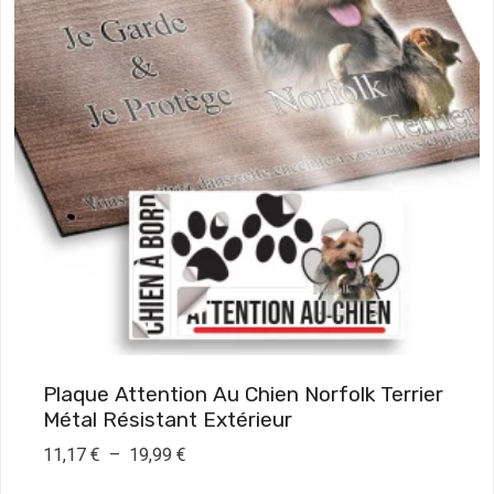
i
x
:
7
,
9
0
€
à
1
9
Plaque Attention Au Chien Norfolk Terrier
,
Métal Résistant Extérieur
9
P
11,17
€
–
19,99
€
0
l