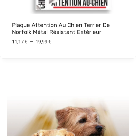
€
à
1
Plaque Attention Au Chien Terrier De
9
Norfolk Métal Résistant Extérieur
,
P
11,17
€
–
19,99
€
9
l
9
a
g
€
e
d
e
p
r
i
x