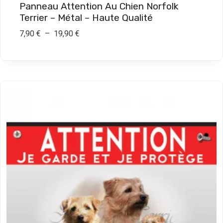
Panneau Attention Au Chien Norfolk
Terrier – Métal – Haute Qualité
P
7,90
€
–
19,90
€
l
a
g
e
d
e
p
r
i
x
:
7
,