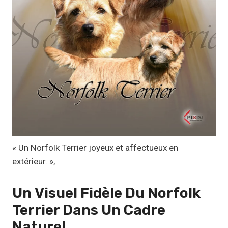
:
1
1
,
1
7
€
à
1
9
,
« Un Norfolk Terrier joyeux et affectueux en
9
extérieur. »,
9
Un
Visuel Fidèle
Du Norfolk
€
Terrier Dans Un Cadre
Naturel