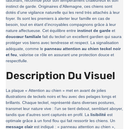
fascinant, reconnue pour son tempérament chaleureux et son
instinct de garde. Originaires d’Allemagne, ces chiens sont
dotés d’une vigilance naturelle qui les rend très attachés à leur
foyer. Ils sont les premiers à alerter leur famille en cas de
besoin, tout en étant d’incroyables compagnons grâce à leur
nature affectueuse. Cet équilibre entre
instinct de garde
et
doucœur familiale
fait du teckel un excellent gardien qui saura
protéger vos biens avec tendresse et respect. La signalisation
adéquate, comme le
panneau attention au chien teckel noir
et feu
, valorise ce rôle en assurant une protection douce et
respectfulle.
Description Du Visuel
La plaque « Attention au chien » met en avant de jolies
illustrations de teckels noirs et feu avec des pelages longs et
brillants. Chaque teckel, représenté dans diverses postures,
transmet leur nature vive : l’un se tient debout, semblant aboyer,
tandis que d’autres sont capturés en profil. La
lisibilité
est
optimale grâce à un fond flou qui fait ressortir les chiens. Un
message clair
est indiqué : « panneau attention au chien »,