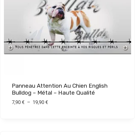
:
7
,
9
0
€
à
1
9
Panneau Attention Au Chien English
,
Bulldog – Métal – Haute Qualité
9
P
7,90
€
–
19,90
€
0
l
a
€
g
e