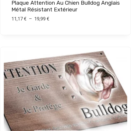
Plaque Attention Au Chien Bulldog Anglais
,
Métal Résistant Extérieur
9
P
11,17
€
–
19,99
€
0
l
a
€
g
e
d
e
p
r
i
x
:
1
1