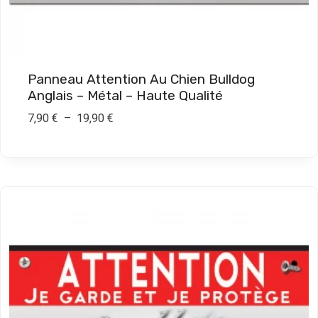
€
à
1
9
Panneau Attention Au Chien Bulldog
,
Anglais – Métal – Haute Qualité
9
P
7,90
€
–
19,90
€
0
l
a
€
g
e
d
e
p
r
i
x