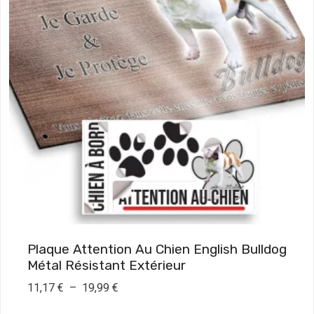
i
x
:
1
1
,
1
7
€
à
1
Plaque Attention Au Chien English Bulldog
9
Métal Résistant Extérieur
,
P
11,17
€
–
19,99
€
9
l
9