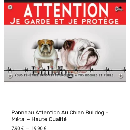
Panneau Attention Au Chien Bulldog –
Métal – Haute Qualité
P
7,90
€
–
19,90
€