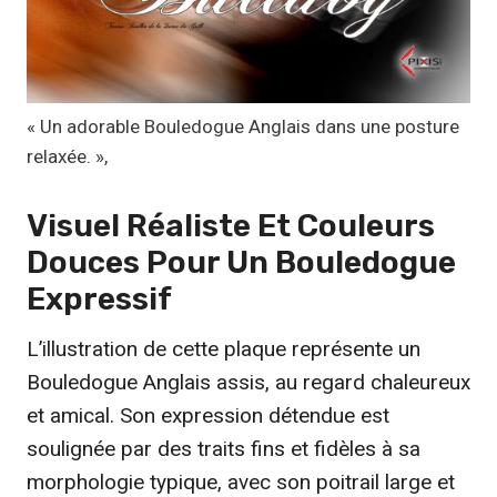
€
à
1
9
,
« Un adorable Bouledogue Anglais dans une posture
9
relaxée. »,
9
Visuel Réaliste Et Couleurs
€
Douces Pour Un
Bouledogue
Expressif
L’illustration de cette plaque représente un
Bouledogue Anglais assis, au regard chaleureux
et amical. Son expression détendue est
soulignée par des traits fins et fidèles à sa
morphologie typique, avec son poitrail large et