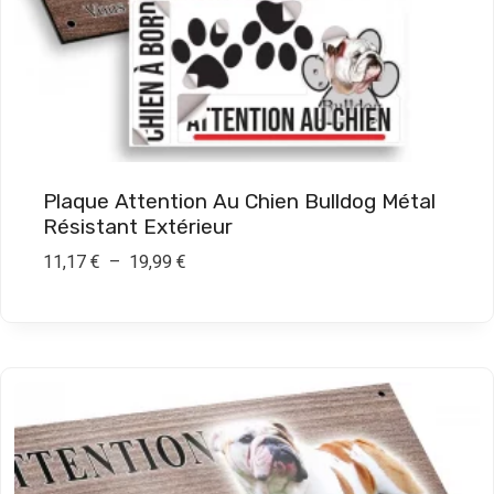
,
1
7
€
à
1
Plaque Attention Au Chien Bulldog Métal
9
Résistant Extérieur
,
P
11,17
€
–
19,99
€
9
l
9
a
g
€
e
d
e
p
r