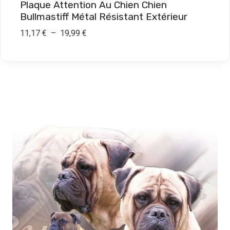
Plaque Attention Au Chien Chien
9
Bullmastiff Métal Résistant Extérieur
,
P
11,17
€
–
19,99
€
9
l
9
a
g
€
e
d
e
p
r
i
x
:
1
1