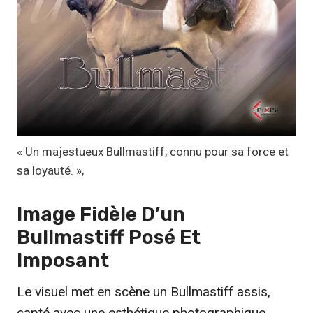
,
1
7
€
à
1
9
,
« Un majestueux Bullmastiff, connu pour sa force et
9
sa loyauté. »,
9
Image Fidèle D’un
€
Bullmastiff
Posé Et
Imposant
Le visuel met en scène un Bullmastiff assis,
capté avec une esthétique photographique