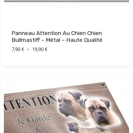
€
à
1
9
Panneau Attention Au Chien Chien
,
Bullmastiff – Métal – Haute Qualité
9
P
7,90
€
–
19,90
€
0
l
a
€
g
e
d
e
p
r
i
x