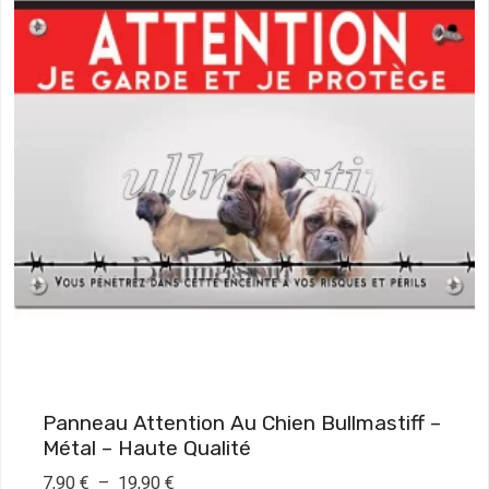
Panneau Attention Au Chien Bullmastiff –
Métal – Haute Qualité
P
7,90
€
–
19,90
€