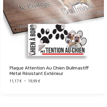
:
7
,
9
0
€
à
1
9
Plaque Attention Au Chien Bullmastiff
,
Métal Résistant Extérieur
9
P
11,17
€
–
19,99
€
0
l
a
€
g
e