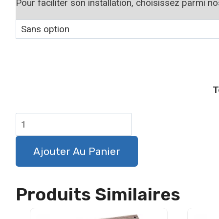
Pour faciliter son installation, choisissez parmi n
T
quantité
de
Panneau
Ajouter Au Panier
attention
au
Produits Similaires
chien
D'Arrêt