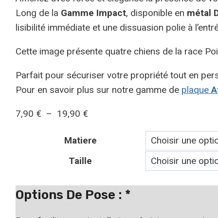
Long de la
Gamme Impact
, disponible en
métal 
lisibilité immédiate et une dissuasion polie à l’entr
Cette image présente quatre chiens de la race Poin
Parfait pour sécuriser votre propriété tout en pers
Pour en savoir plus sur notre gamme de
plaque
At
Plage
7,90
€
–
19,90
€
de
Matiere
prix :
7,90 €
Taille
à
19,90 €
Options De Pose :
*