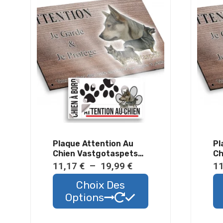
Allemand
À
Poil
Long
-
Métal
-
Haute
qualité
Plaque Attention Au
Pl
Chien Vastgotaspets
Ch
Métal Résistant
Ra
Plage
11,17
€
–
19,99
€
1
Extérieur
Ex
de
Ce
Choix Des
prix :
produit
Options
11,17 €
a