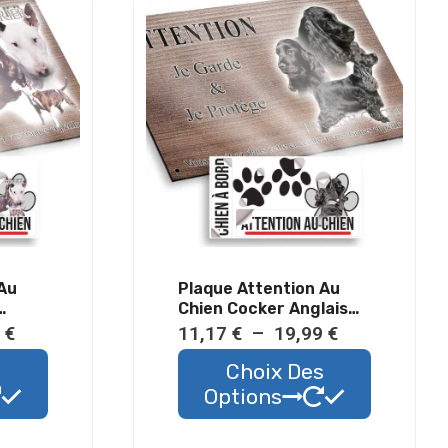
 Au
Plaque Attention Au
Chien Cocker Anglais
stant
Noir Métal Résistant
Plage
Plage
9
€
11,17
€
–
19,99
€
Extérieur
de
Ce
de
Ce
s
Choix Des
prix :
produit
prix :
produit
Options
11,17 €
a
11,17 €
a