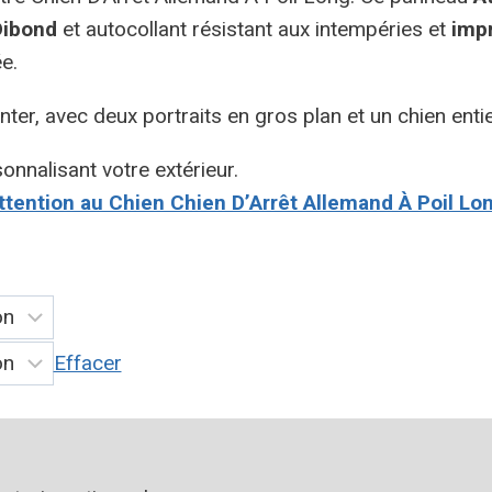
Dibond
et autocollant résistant aux intempéries et
imp
ée.
ter, avec deux portraits en gros plan et un chien ent
onnalisant votre extérieur.
tention au Chien Chien D’Arrêt Allemand À Poil Lo
Effacer