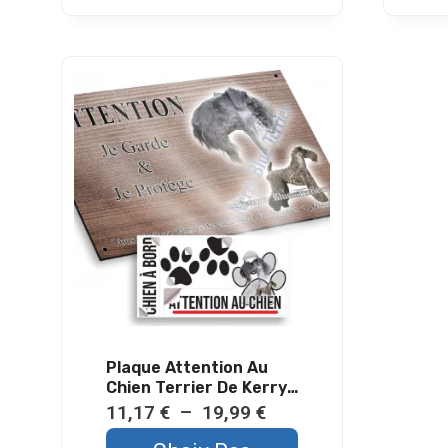
à
plusieurs
19,99 €
variations.
Les
options
peuvent
être
choisies
sur
la
page
du
produit
Plaque Attention Au
Chien Terrier De Kerry
Blue Métal Résistant
Plage
11,17
€
–
19,99
€
Extérieur
de
Ce