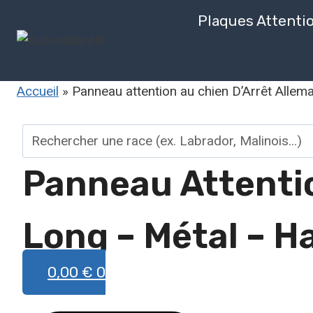
Aller
Plaques Attenti
au
contenu
Accueil
»
Panneau attention au chien D’Arrêt Allem
Rechercher
Panneau Attentio
une
race
Long – Métal – H
0,00
€
0