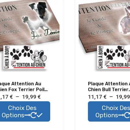
aque Attention Au
Plaque Attention
ien Fox Terrier Poil
Chien Bull Terrier
s Métal Résistant
Bringé Métal Rési
Plage
1,17
€
–
19,99
€
11,17
€
–
19,9
térieur
Extérieur
de
Ce
Choix Des
Choix De
prix :
produit
Options
Options
11,17 €
a