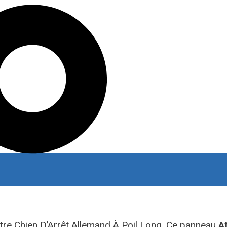
otre Chien D’Arrêt Allemand À Poil Long. Ce panneau
A