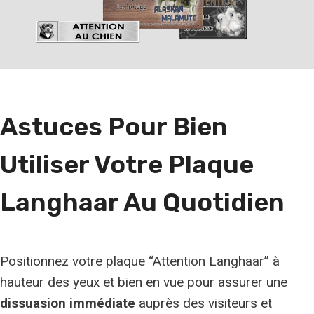
h
e
r
u
n
Astuces Pour Bien
e
r
Utiliser Votre Plaque
a
c
Langhaar Au Quotidien
e
Positionnez votre plaque “Attention Langhaar” à
hauteur des yeux et bien en vue pour assurer une
dissuasion immédiate
auprès des visiteurs et