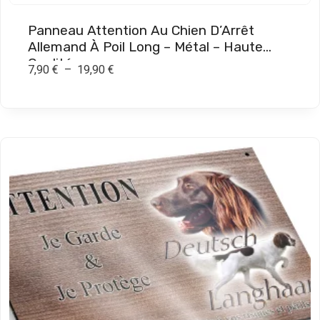
Panneau Attention Au Chien D’Arrêt
Allemand À Poil Long – Métal – Haute
Qualité
P
7,90
€
–
19,90
€
l
a
g
e
d
e
p
r
i
x
:
7