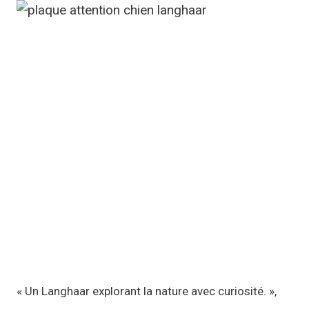
p
r
i
x
:
1
1
,
1
7
€
à
1
9
,
« Un Langhaar explorant la nature avec curiosité. »,
9