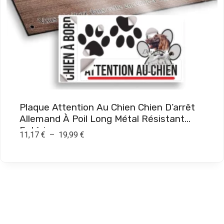
,
9
0
€
à
1
9
Plaque Attention Au Chien Chien D’arrêt
,
Allemand À Poil Long Métal Résistant
9
Extérieur
P
11,17
€
–
19,99
€
0
l
a
€
g
e
d
e