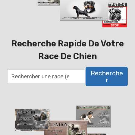
Recherche Rapide De Votre
Race De Chien
Recherche
R
R
e
c
h
e
r
c