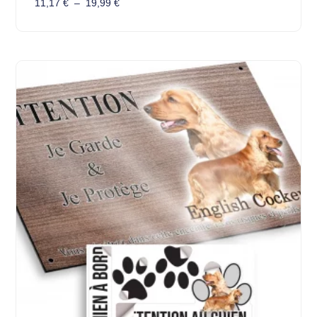
11,17
€
–
19,99
€