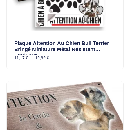
Plaque Attention Au Chien Bull Terrier
Bringé Miniature Métal Résistant
Extérieur
11,17
€
–
19,99
€