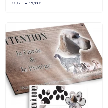
11,17
€
–
19,99
€