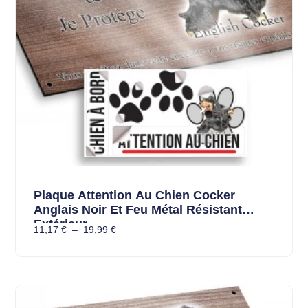
Plaque Attention Au Chien Cocker
Anglais Noir Et Feu Métal Résistant
Extérieur
11,17
€
–
19,99
€