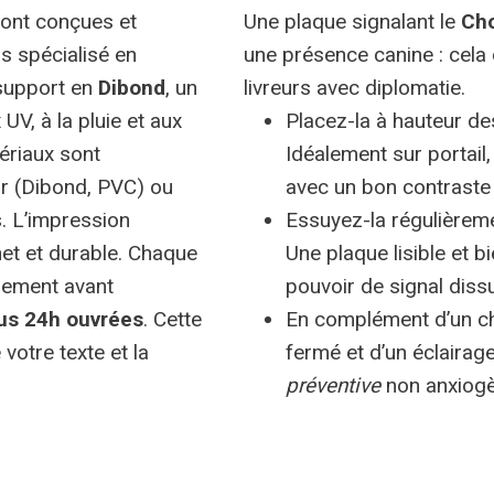
ont conçues et
Une plaque signalant le
Ch
s spécialisé en
une présence canine : cela 
support en
Dibond
, un
livreurs avec diplomatie.
UV, à la pluie et aux
Placez-la à hauteur de
ériaux sont
Idéalement sur portail,
eur (Dibond, PVC) ou
avec un bon contraste 
s. L’impression
Essuyez-la régulièrem
et et durable. Chaque
Une plaque lisible et b
lement avant
pouvoir de signal dissu
ous 24h ouvrées
. Cette
En complément d’un chi
votre texte et la
fermé et d’un éclairage
préventive
non anxiogè