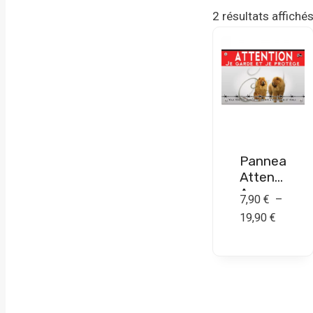
2 résultats affiché
Panneau
Attention
Au
7,90
€
–
Chien
Plage
19,90
€
Chow
de
Chow –
prix :
Métal –
7,90 €
Haute
Qualité
à
19,90 €