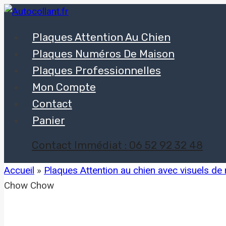
Aller
au
Plaques Attention Au Chien
contenu
Plaques Numéros De Maison
Plaques Professionnelles
Mon Compte
Contact
Panier
Contact Immédiat : 06 52 92 32 48
Accueil
»
Plaques Attention au chien avec visuels de
Chow Chow