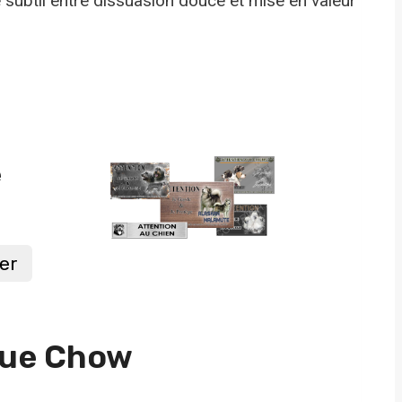
 subtil entre dissuasion douce et mise en valeur
e
er
aque Chow