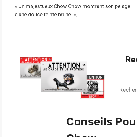
« Un majestueux Chow Chow montrant son pelage
d’une douce teinte brune. »,
Re
Recherc
une
race
Conseils Pou