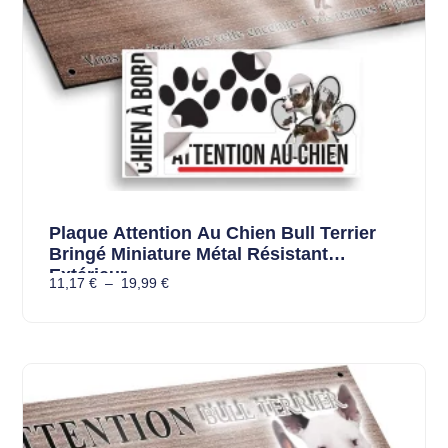
Plaque Attention Au Chien Bull Terrier
Bringé Miniature Métal Résistant
Extérieur
11,17
€
–
19,99
€