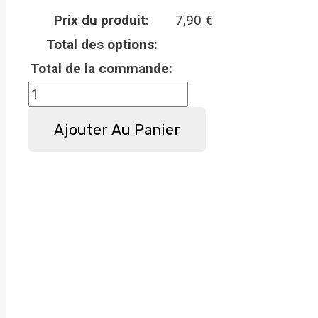
Prix du produit:
7,90
€
Total des options:
Total de la commande:
quantité
de
Ajouter Au Panier
Panneau
attention
au
chien
Newfoundland
-
Métal
-
Haute