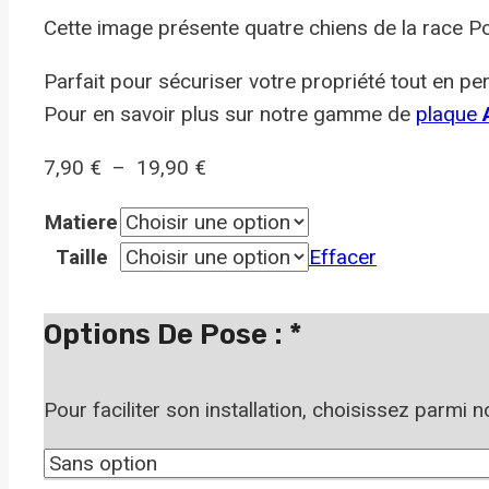
Cette image présente quatre chiens de la race Poi
Parfait pour sécuriser votre propriété tout en per
Pour en savoir plus sur notre gamme de
plaque
A
Plage
7,90
€
–
19,90
€
de
Matiere
prix :
Taille
Effacer
7,90 €
à
Options De Pose :
*
19,90 €
Pour faciliter son installation, choisissez parmi 