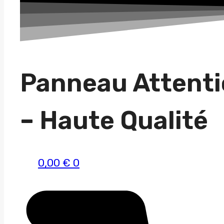
une
race
Panneau Attenti
– Haute Qualité
0,00
€
0