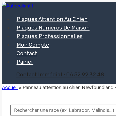
Aller
au
Plaques Attention Au Chien
contenu
Plaques Numéros De Maison
Plaques Professionnelles
Mon Compte
Contact
Panier
Contact Immédiat : 06 52 92 32 48
Accueil
»
Panneau attention au chien Newfoundland –
Rechercher