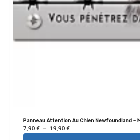
Panneau
P
7,90
€
–
19,90
€
l