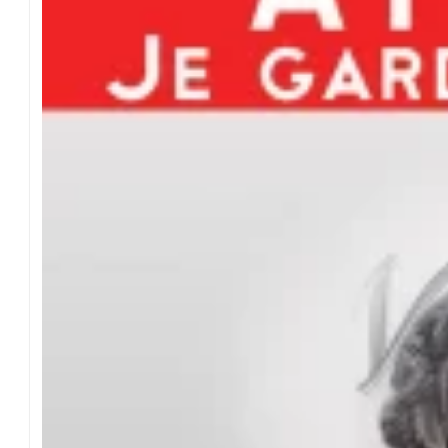
€
à
1
9
,
9
0
€