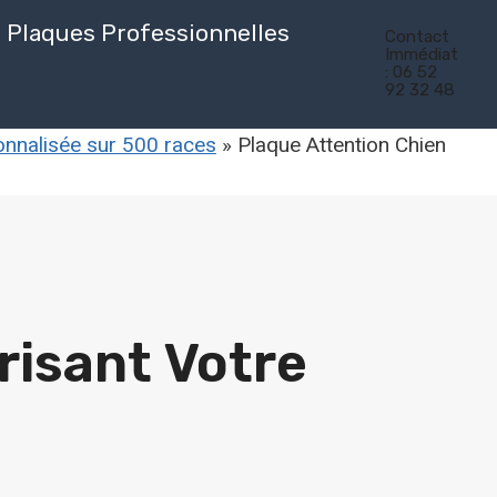
Plaques Professionnelles
Contact
Immédiat
: 06 52
92 32 48
onnalisée sur 500 races
»
Plaque Attention Chien
risant Votre