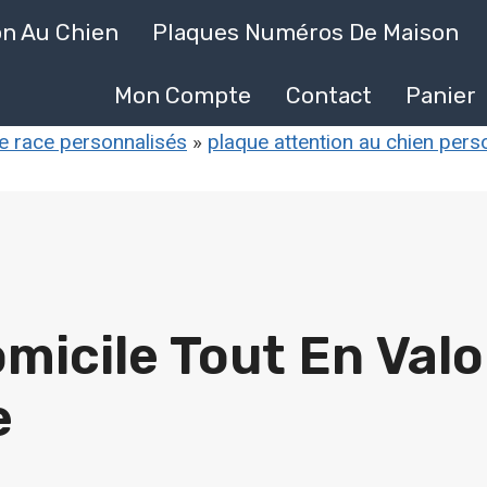
on Au Chien
Plaques Numéros De Maison
Mon Compte
Contact
Panier
de race personnalisés
»
plaque attention au chien pers
micile Tout En Valo
e