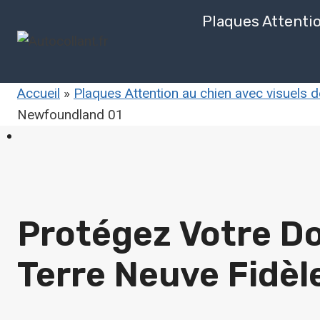
Aller
Plaques Attenti
au
contenu
Accueil
»
Plaques Attention au chien avec visuels 
Newfoundland 01
Protégez Votre Do
Terre Neuve
Fidèl