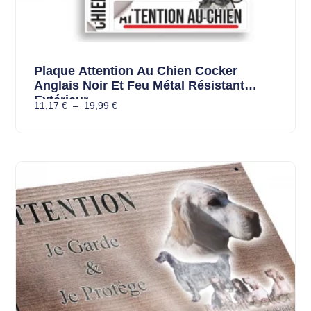
Plaque Attention Au Chien Cocker
Anglais Noir Et Feu Métal Résistant
Extérieur
11,17
€
–
19,99
€