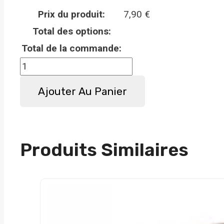
Prix du produit:
7,90
€
Total des options:
Total de la commande:
quantité
de
Ajouter Au Panier
Panneau
attention
au
chien
Produits Similaires
Phalène
-
Métal
-
Haute