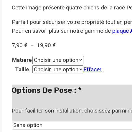
Cette image présente quatre chiens de la race Poi
Parfait pour sécuriser votre propriété tout en per
Pour en savoir plus sur notre gamme de
plaque
A
Plage
7,90
€
–
19,90
€
de
Matiere
prix :
Taille
Effacer
7,90 €
à
Options De Pose :
*
19,90 €
Pour faciliter son installation, choisissez parmi 