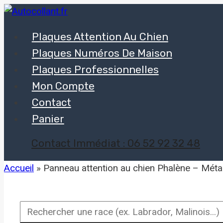
Aller
au
Plaques Attention Au Chien
contenu
Plaques Numéros De Maison
Plaques Professionnelles
Mon Compte
Contact
Panier
Contact Immédiat : 06 52 92 32 48
Accueil
»
Panneau attention au chien Phalène – Métal
Rechercher