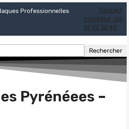
Contact
laques Professionnelles
Immédiat : 06
52 92 32 48
Rechercher
Des Pyrénéees –