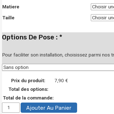
Matiere
prix :
Taille
7,90 €
à
Options De Pose :
*
19,90 €
Pour faciliter son installation, choisissez parmi nos 
Prix du produit:
7,90
€
Total des options:
Total de la commande:
quantité
Ajouter Au Panier
de