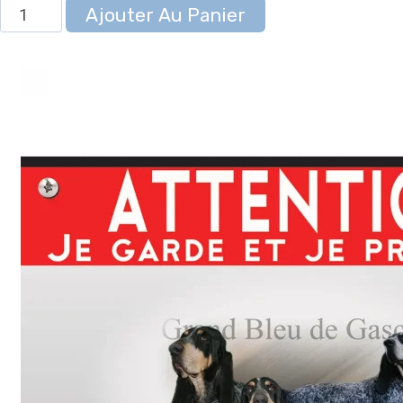
quantité
Ajouter Au Panier
de
Panneau
attention
au
chien
Bleu
De
Gascogne
-
Métal
-
Haute
qualité