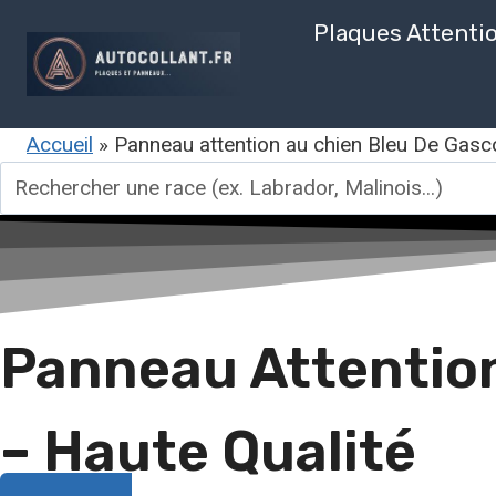
Aller
Plaques Attenti
au
contenu
Accueil
»
Panneau attention au chien Bleu De Gasc
Rechercher
une
race
Panneau Attention
– Haute Qualité