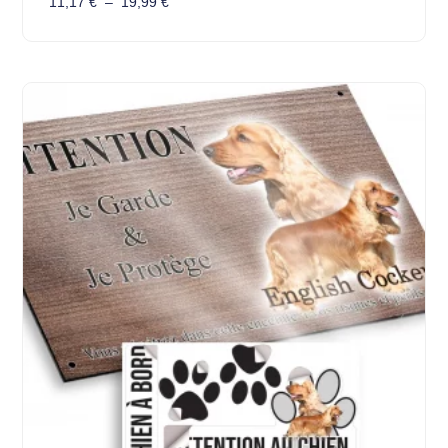
11,17
€
–
19,99
€