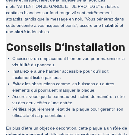
dense et hirsute, reflet de la majesté de la race. Les
mots “ATTENTION JE GARDE ET JE PROTÈGE” en lettres
capitales blanches sur fond rouge vif sont extrêmement
attractifs, tandis que le message en noir, “Vous pénétrez dans
cette enceinte à vos risques et périls”, assure une
lisibilité
et
une
clarté
indéniables.
Conseils D’installation
Choisissez un emplacement bien en vue pour maximiser la
visibilité
du panneau.
Installez-le à une hauteur accessible pour qu’il soit
facilement lisible par tous.
Évitez les obstructions comme les buissons ou autres
éléments qui pourraient masquer la plaque.
Assurez-vous que le panneau est incliné de manière à être
vu des deux côtés d’une entrée.
Vérifiez régulièrement l’état de la plaque pour garantir son
efficacité et sa présentation.
En plus d’être un objet de décoration, cette plaque a un
rôle de
prévention essentiel
. Elle informe les visiteurs et livreurs de la