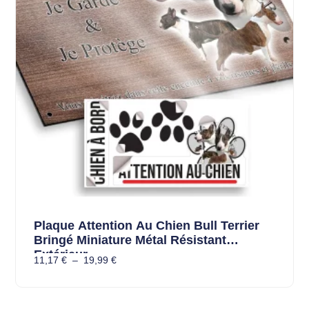
Plaque Attention Au Chien Bull Terrier
Bringé Miniature Métal Résistant
Extérieur
11,17
€
–
19,99
€