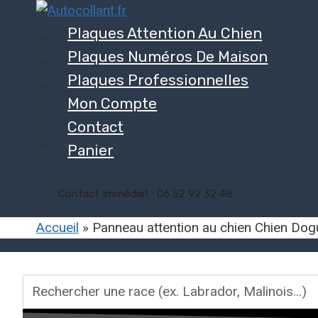
Aller
au
Plaques Attention Au Chien
contenu
Plaques Numéros De Maison
Plaques Professionnelles
Mon Compte
Contact
Panier
Contact Immédiat : 06 52 92 32 48
Accueil
»
Panneau attention au chien Chien Dog
Rechercher