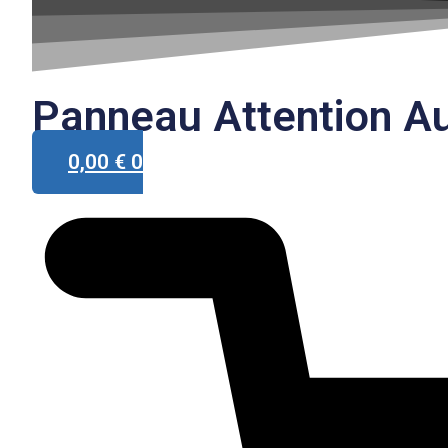
une
race
Panneau Attention Au
0,00
€
0