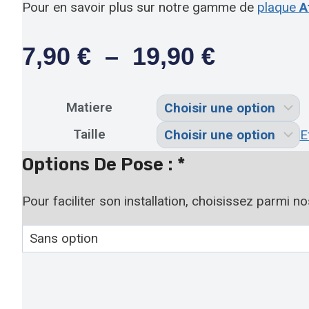
Pour en savoir plus sur notre gamme de
plaque
A
Plage
7,90
€
–
19,90
€
De
Prix :
Matiere
7,90 €
Taille
E
À
Options De Pose :
*
19,90 €
Pour faciliter son installation, choisissez parmi n