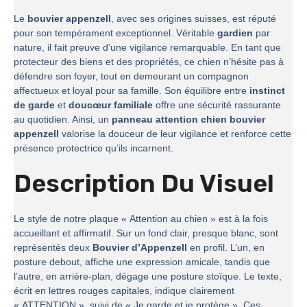
Le
bouvier appenzell
, avec ses origines suisses, est réputé
pour son tempérament exceptionnel. Véritable
gardien
par
nature, il fait preuve d’une vigilance remarquable. En tant que
protecteur des biens et des propriétés, ce chien n’hésite pas à
défendre son foyer, tout en demeurant un compagnon
affectueux et loyal pour sa famille. Son équilibre entre
instinct
de garde
et
doucœur familiale
offre une sécurité rassurante
au quotidien. Ainsi, un
panneau attention chien bouvier
appenzell
valorise la douceur de leur vigilance et renforce cette
présence protectrice qu’ils incarnent.
Description Du Visuel
Le style de notre plaque « Attention au chien » est à la fois
accueillant et affirmatif. Sur un fond clair, presque blanc, sont
représentés deux
Bouvier d’Appenzell
en profil. L’un, en
posture debout, affiche une expression amicale, tandis que
l’autre, en arrière-plan, dégage une posture stoïque. Le texte,
écrit en lettres rouges capitales, indique clairement
« ATTENTION », suivi de « Je garde et je protège ». Ces