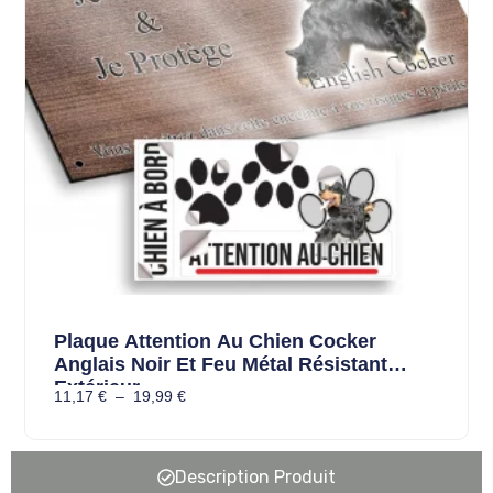
Plaque Attention Au Chien Cocker
Anglais Noir Et Feu Métal Résistant
Extérieur
11,17
€
–
19,99
€
Description Produit