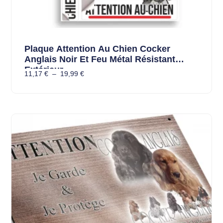
Plaque Attention Au Chien Cocker
Anglais Noir Et Feu Métal Résistant
Extérieur
11,17
€
–
19,99
€