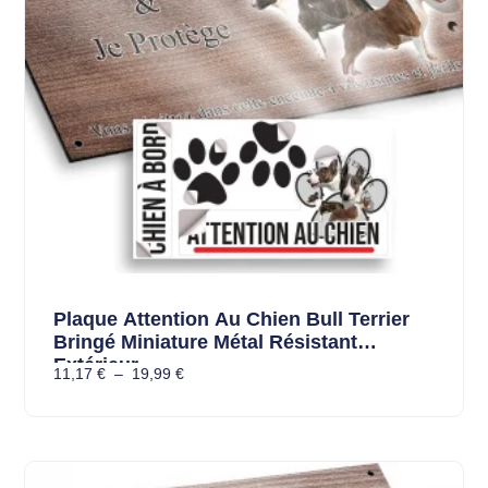
Plaque Attention Au Chien Bull Terrier
Bringé Miniature Métal Résistant
Extérieur
11,17
€
–
19,99
€