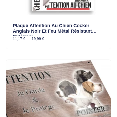
Plaque Attention Au Chien Cocker
Anglais Noir Et Feu Métal Résistant
Extérieur
11,17
€
–
19,99
€