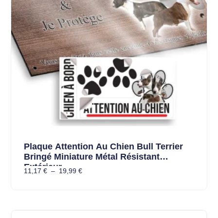
Plaque Attention Au Chien Bull Terrier
Bringé Miniature Métal Résistant
Extérieur
11,17
€
–
19,99
€