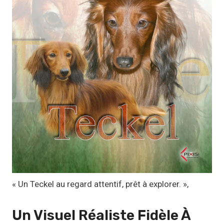
1
,
1
7
€
à
1
9
,
9
9
€
« Un Teckel au regard attentif, prêt à explorer. »,
Un Visuel Réaliste Fidèle À