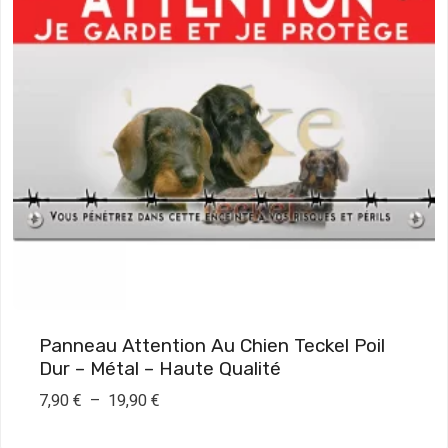
i
x
:
7
,
9
0
€
à
1
9
Panneau Attention Au Chien Teckel Poil
,
Dur – Métal – Haute Qualité
9
P
7,90
€
–
19,90
€
0
l