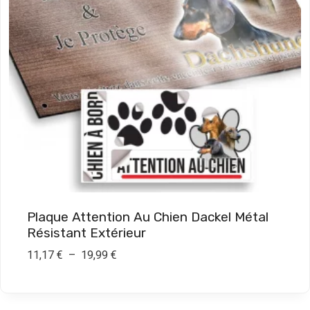
x
:
1
1
,
1
7
€
à
1
Plaque Attention Au Chien Dackel Métal
9
Résistant Extérieur
,
P
11,17
€
–
19,99
€
9
l
9
a
g