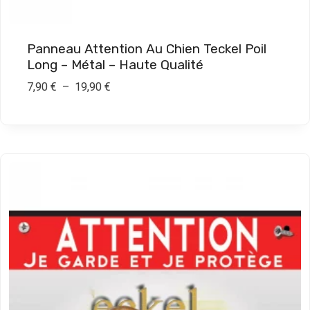
1
9
Panneau Attention Au Chien Teckel Poil
,
Long – Métal – Haute Qualité
9
P
7,90
€
–
19,90
€
0
l
a
€
g
e
d
e
p
r
i
x
: