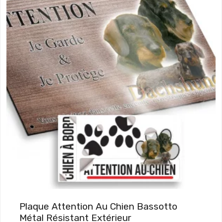
e
p
r
i
x
:
7
,
9
0
€
à
1
9
Plaque Attention Au Chien Bassotto
,
Métal Résistant Extérieur
9