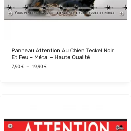
0
€
à
1
9
Panneau Attention Au Chien Teckel Noir
,
Et Feu – Métal – Haute Qualité
9
P
7,90
€
–
19,90
€
0
l
a
€
g
e
d
e
p
r