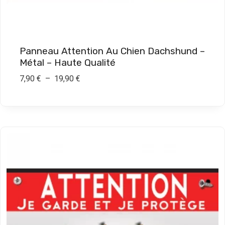
€
à
1
9
Panneau Attention Au Chien Dachshund –
,
Métal – Haute Qualité
9
P
7,90
€
–
19,90
€
0
l
a
€
g
e
d
e
p
r
i
x