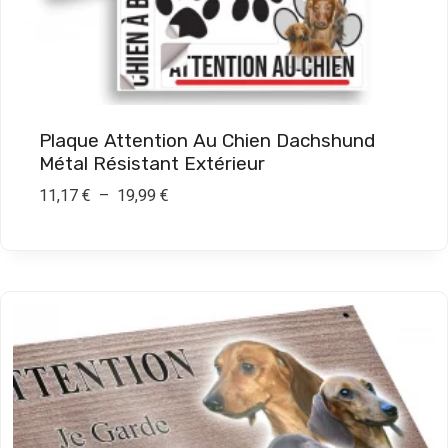
7
€
à
1
Plaque Attention Au Chien Dachshund
9
Métal Résistant Extérieur
,
P
11,17
€
–
19,99
€
9
l
9
a
g
€
e
d
e
p
r
i