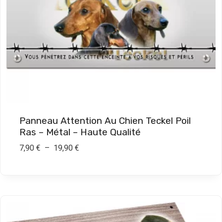
7
,
9
0
€
à
1
9
Panneau Attention Au Chien Teckel Poil
,
Ras – Métal – Haute Qualité
9
P
7,90
€
–
19,90
€
0
l
a
€
g
e
d