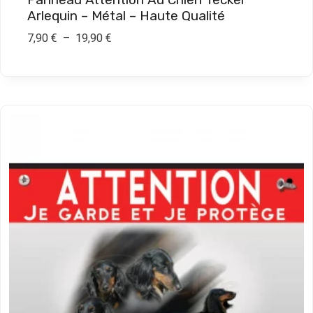
,
Arlequin – Métal – Haute Qualité
9
P
7,90
€
–
19,90
€
0
l
a
€
g
e
d
e
p
r
i
x
:
7
,
9