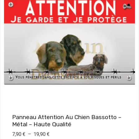
Panneau Attention Au Chien Bassotto –
Métal – Haute Qualité
P
7,90
€
–
19,90
€