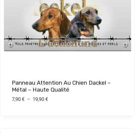
:
7
,
9
0
€
à
1
9
Panneau Attention Au Chien Dackel –
,
Métal – Haute Qualité
9
P
7,90
€
–
19,90
€
0
l
a
€
g
e