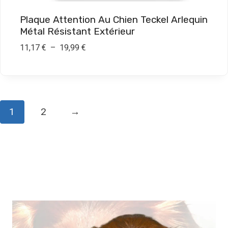
1
Plaque Attention Au Chien Teckel Arlequin
9
Métal Résistant Extérieur
,
P
11,17
€
–
19,99
€
9
l
9
a
g
€
e
1
2
→
d
e
p
r
i
x
:
1