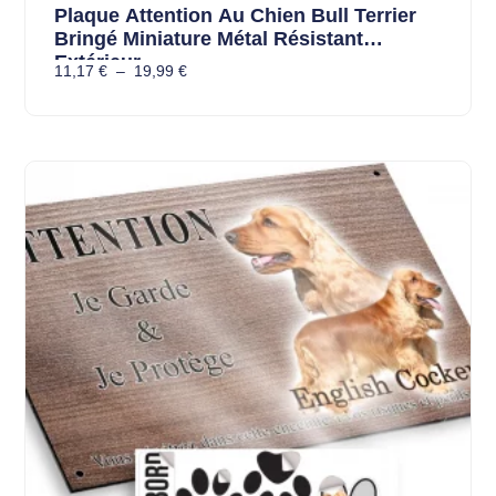
Plaque Attention Au Chien Bull Terrier
Bringé Miniature Métal Résistant
Extérieur
11,17
€
–
19,99
€