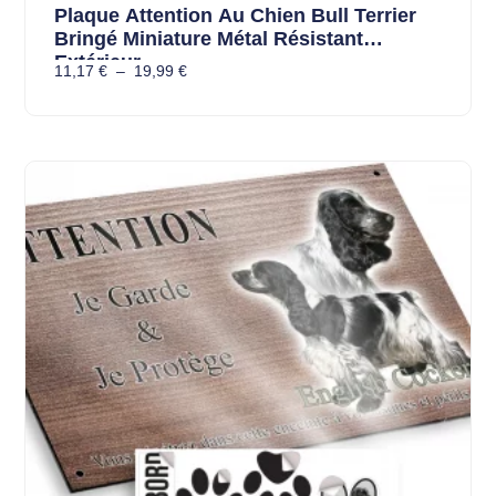
Plaque Attention Au Chien Bull Terrier
Bringé Miniature Métal Résistant
Extérieur
11,17
€
–
19,99
€