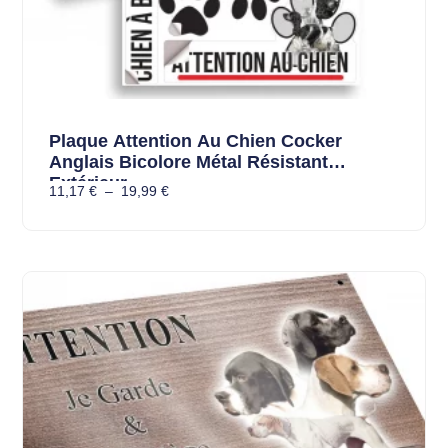
Plaque Attention Au Chien Cocker
Anglais Bicolore Métal Résistant
Extérieur
11,17
€
–
19,99
€