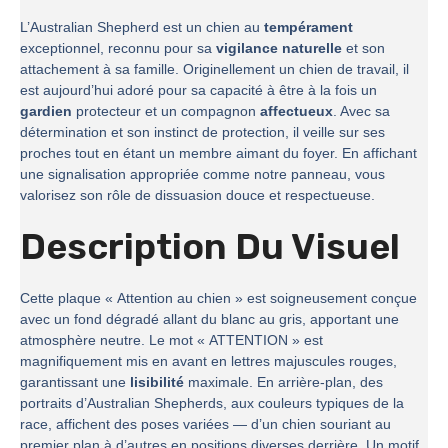
L’Australian Shepherd est un chien au
tempérament
exceptionnel, reconnu pour sa
vigilance naturelle
et son
attachement à sa famille. Originellement un chien de travail, il
est aujourd’hui adoré pour sa capacité à être à la fois un
gardien
protecteur et un compagnon
affectueux
. Avec sa
détermination et son instinct de protection, il veille sur ses
proches tout en étant un membre aimant du foyer. En affichant
une signalisation appropriée comme notre panneau, vous
valorisez son rôle de dissuasion douce et respectueuse.
Description Du Visuel
Cette plaque « Attention au chien » est soigneusement conçue
avec un fond dégradé allant du blanc au gris, apportant une
atmosphère neutre. Le mot « ATTENTION » est
magnifiquement mis en avant en lettres majuscules rouges,
garantissant une
lisibilité
maximale. En arrière-plan, des
portraits d’Australian Shepherds, aux couleurs typiques de la
race, affichent des poses variées — d’un chien souriant au
premier plan à d’autres en positions diverses derrière. Un motif