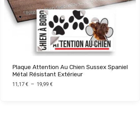
,
9
0
€
à
1
9
Plaque Attention Au Chien Sussex Spaniel
,
Métal Résistant Extérieur
9
P
11,17
€
–
19,99
€
0
l
a
€
g
e
d
e