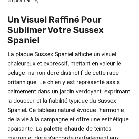
en plein air. »,
9
Un Visuel
Raffiné
Pour
€
Sublimer Votre Sussex
Spaniel
La plaque Sussex Spaniel affiche un visuel
chaleureux et expressif, mettant en valeur le
pelage marron doré distinctif de cette race
britannique. Le chien y est représenté assis
calmement dans un jardin verdoyant, exprimant
la douceur et la fiabilité typique du Sussex
Spaniel. Ce tableau naturel évoque l’harmonie
de la vie à la campagne et offre une esthétique
apaisante. La
palette chaude
de teintes
marron et doré s’accorde parfaitement aux