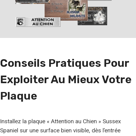
c
h
e
r
u
n
Conseils Pratiques Pour
e
r
Exploiter Au Mieux Votre
a
c
Plaque
e
Installez la plaque « Attention au Chien » Sussex
Spaniel sur une surface bien visible, dès l’entrée