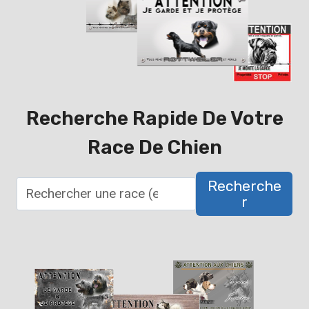
Recherche Rapide De Votre
Race De Chien
Recherche
R
R
e
c
h
e
r