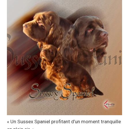
p
r
i
x
:
1
1
,
1
7
€
à
1
9
,
« Un Sussex Spaniel profitant d’un moment tranquille
9