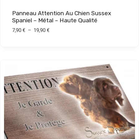
Panneau Attention Au Chien Sussex
Spaniel – Métal – Haute Qualité
P
7,90
€
–
19,90
€
l
a
g
e
d
e
p
r
i
x
:
7