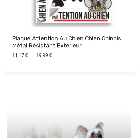
€
à
1
9
Plaque Attention Au Chien Chien Chinois
,
Métal Résistant Extérieur
9
P
11,17
€
–
19,99
€
0
l
a
€
g
e
d
e
p
r
i
x