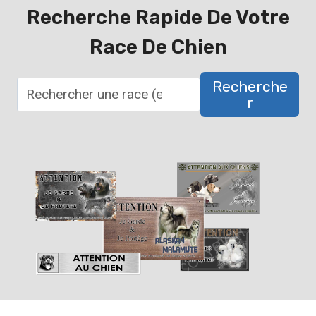
Recherche Rapide De Votre
Race De Chien
Recherche
R
R
e
c
h
e
r
c
h
e
r
u