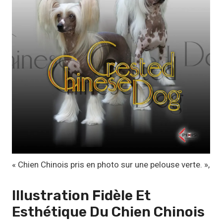
:
1
1
,
1
7
€
à
1
9
,
« Chien Chinois pris en photo sur une pelouse verte. »,
9
9
Illustration Fidèle Et
Esthétique Du
Chien Chinois
€