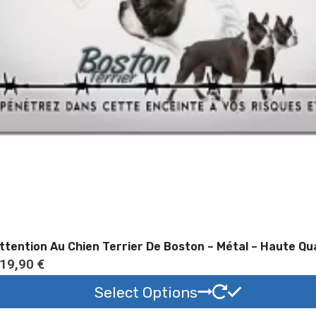
Panneau Attention Au Chien Terrier De Boston – Métal – H
P
19,90
€
l
Select Options
a