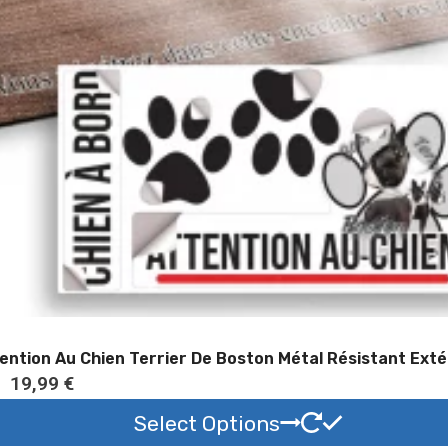
€
à
1
9
,
9
9
€
ention Au Chien Terrier De Boston Métal Résistant Exté
P
–
19,99
€
l
Select Options
a