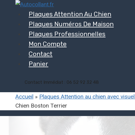
Aller
au
Plaques Attention Au Chien
contenu
Plaques Numéros De Maison
Plaques Professionnelles
Mon Compte
Contact
Panier
Contact Immédiat : 06 52 92 32 48
Accueil
»
Plaques Attention au chien avec visue
Chien Boston Terrier