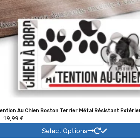
€
à
1
9
,
9
0
€
ention Au Chien Boston Terrier Métal Résistant Extérie
P
–
19,99
€
l
Select Options
a