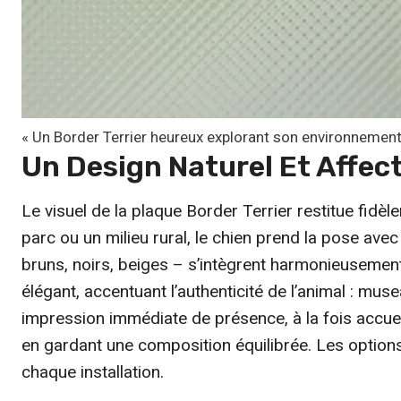
e
n
t
ê
t
r
« Un Border Terrier heureux explorant son environnement.
Un Design Naturel Et Affe
e
c
Le visuel de la plaque Border Terrier restitue fidè
h
parc ou un milieu rural, le chien prend la pose ave
o
bruns, noirs, beiges – s’intègrent harmonieusement 
i
élégant, accentuant l’authenticité de l’animal : mus
s
impression immédiate de présence, à la fois accuei
i
en gardant une composition équilibrée. Les options 
e
chaque installation.
s