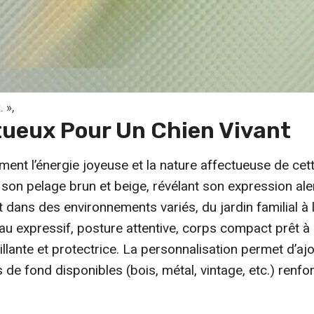
e
n
t
ê
t
r
 »,
ctueux Pour Un
Chien Vivant
e
c
lement l’énergie joyeuse et la nature affectueuse de ce
h
c son pelage brun et beige, révélant son expression al
o
dans des environnements variés, du jardin familial à l
i
eau expressif, posture attentive, corps compact prêt à e
s
llante et protectrice. La personnalisation permet d’a
i
de fond disponibles (bois, métal, vintage, etc.) renfo
e
s