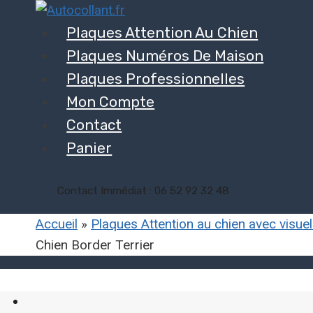
Aller
au
Plaques Attention Au Chien
contenu
Plaques Numéros De Maison
Plaques Professionnelles
Mon Compte
Contact
Panier
Contact Immédiat : 06 52 92 32 48
Accueil
»
Plaques Attention au chien avec visue
Chien Border Terrier