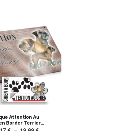
que Attention Au
en Border Terrier
al Résistant
P
,17
€
–
19,99
€