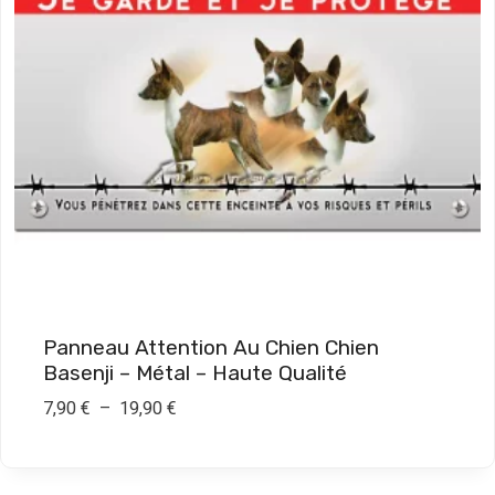
Panneau Attention Au Chien Chien
Basenji – Métal – Haute Qualité
P
7,90
€
–
19,90
€
l
a
g