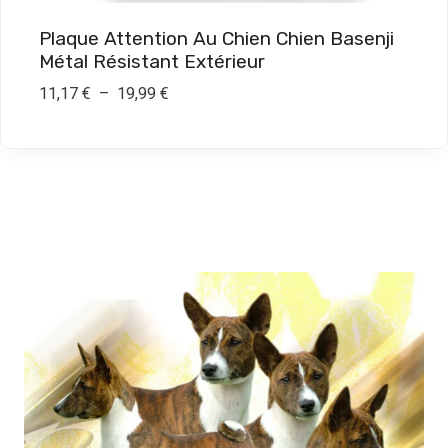
9
Plaque Attention Au Chien Chien Basenji
,
Métal Résistant Extérieur
9
P
11,17
€
–
19,99
€
0
l
a
€
g
e
d
e
p
r
i
x
:
1