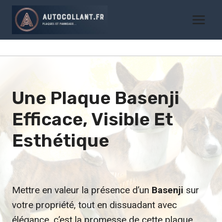
Aller
au
contenu
Une Plaque
Basenji
Efficace, Visible Et
Esthétique
Mettre en valeur la présence d’un
Basenji
sur
votre propriété, tout en dissuadant avec
élégance, c’est la promesse de cette plaque