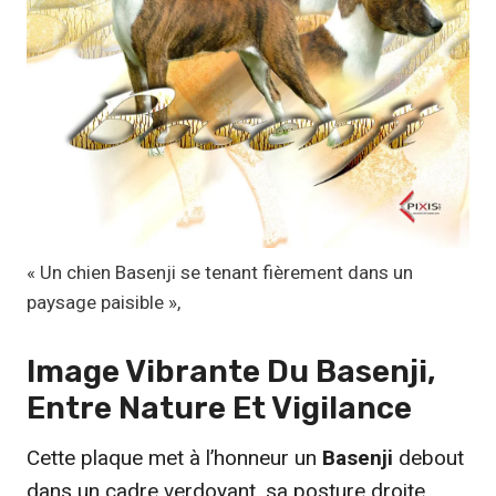
1
,
1
7
€
à
1
9
,
« Un chien Basenji se tenant fièrement dans un
9
paysage paisible »,
9
Image Vibrante Du Basenji,
€
Entre Nature Et Vigilance
Cette plaque met à l’honneur un
Basenji
debout
dans un cadre verdoyant, sa posture droite