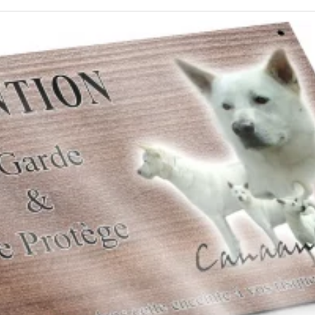
prix :
7,90 €
à
19,90 €