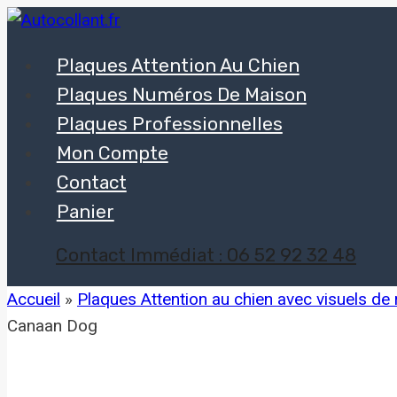
Aller
au
Plaques Attention Au Chien
contenu
Plaques Numéros De Maison
Plaques Professionnelles
Mon Compte
Contact
Panier
Contact Immédiat : 06 52 92 32 48
Accueil
»
Plaques Attention au chien avec visuels de
Canaan Dog