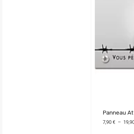
7,90
€
–
19,9