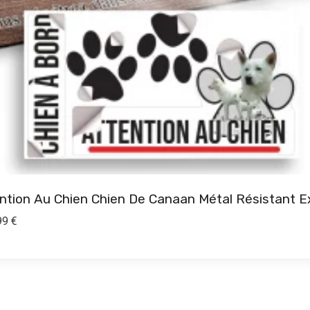
ntion Au Chien Chien De Canaan Métal Résistant E
Plage
99
€
de
prix :
11,17 €
à