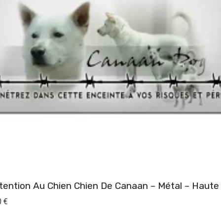
Panneau Attention Au Chien Chien De Canaan – 
Plage
0
€
de