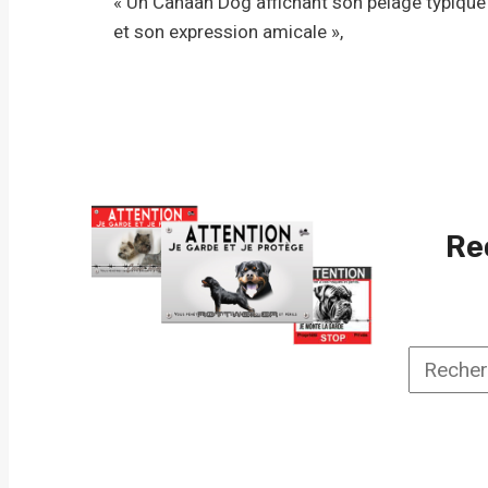
« Un Canaan Dog affichant son pelage typique
et son expression amicale »,
Re
Recherc
une
race