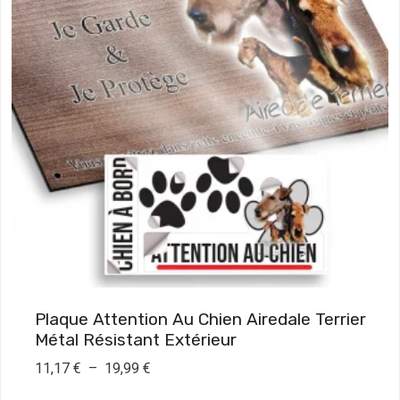
Plaque Attention Au Chien Airedale Terrier
Métal Résistant Extérieur
P
11,17
€
–
19,99
€
l