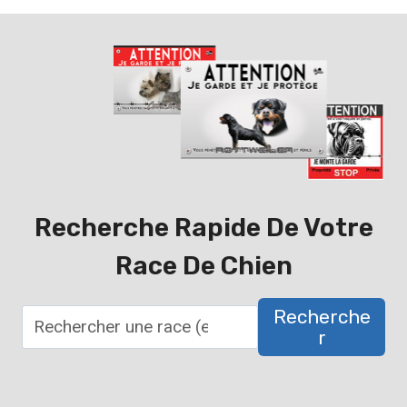
Recherche Rapide De Votre
Race De Chien
Recherche
R
R
e
c