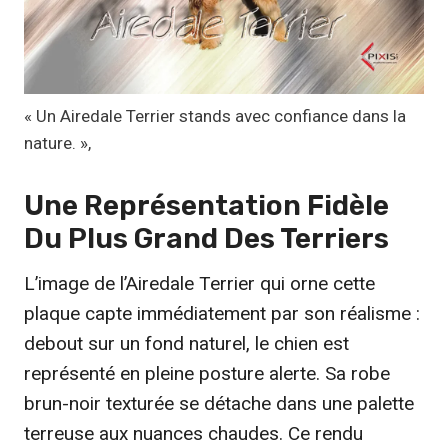
€
à
1
9
,
« Un Airedale Terrier stands avec confiance dans la
9
nature. »,
9
Une Représentation
Fidèle
€
Du Plus Grand Des Terriers
L’image de l’Airedale Terrier qui orne cette
plaque capte immédiatement par son réalisme :
debout sur un fond naturel, le chien est
représenté en pleine posture alerte. Sa robe
brun-noir texturée se détache dans une palette
terreuse aux nuances chaudes. Ce rendu