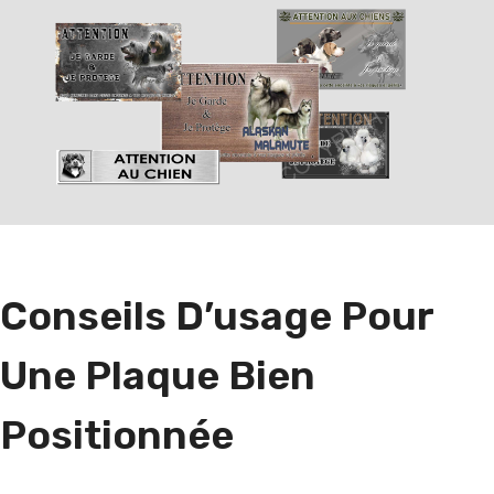
h
e
r
c
h
e
r
u
n
Conseils D’usage Pour
e
r
Une Plaque Bien
a
c
Positionnée
e