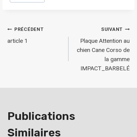
de
la
publication :
Navigation
PRÉCÉDENT
SUIVANT
article 1
Plaque Attention au
De
chien Cane Corso de
la gamme
L’article
IMPACT_BARBELÉ
Publications
Similaires