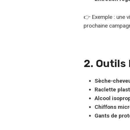
👉 Exemple : une vi
prochaine campag
2. Outil
Sèche-cheveu
Raclette plas
Alcool isopro
Chiffons micr
Gants de prot