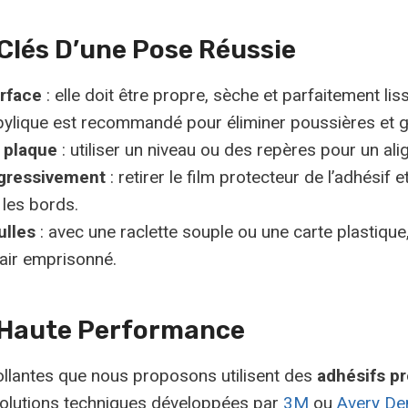
Clés D’une Pose Réussie
urface
: elle doit être propre, sèche et parfaitement li
opylique est recommandé pour éliminer poussières et g
a plaque
: utiliser un niveau ou des repères pour un ali
ogressivement
: retirer le film protecteur de l’adhésif 
 les bords.
ulles
: avec une raclette souple ou une carte plastique,
’air emprisonné.
 Haute Performance
llantes que nous proposons utilisent des
adhésifs p
olutions techniques développées par
3M
ou
Avery De