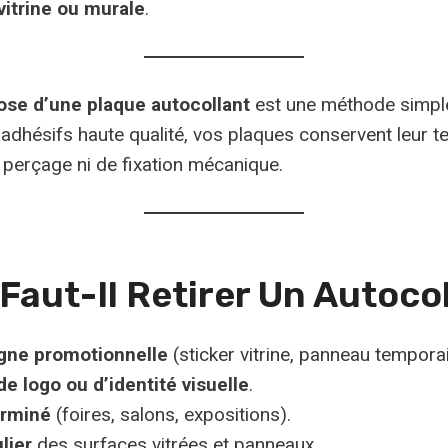
vitrine ou murale
.
ose d’une plaque autocollant
est une méthode simple
dhésifs haute qualité, vos plaques conservent leur tenue
 perçage ni de fixation mécanique.
Faut-Il Retirer Un Autocol
gne promotionnelle
(sticker vitrine, panneau temporai
 logo ou d’identité visuelle
.
erminé
(foires, salons, expositions).
lier
des surfaces vitrées et panneaux.