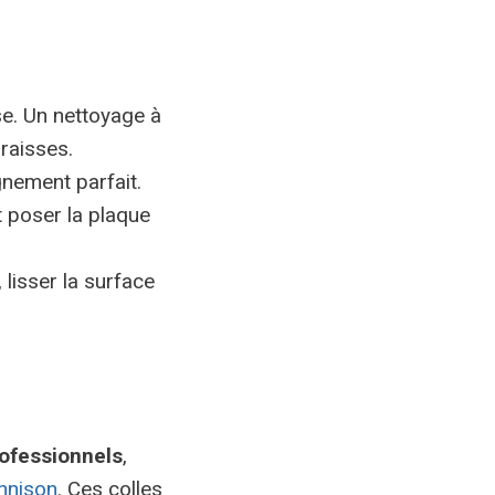
sse. Un nettoyage à
raisses.
gnement parfait.
et poser la plaque
 lisser la surface
rofessionnels
,
nnison
. Ces colles