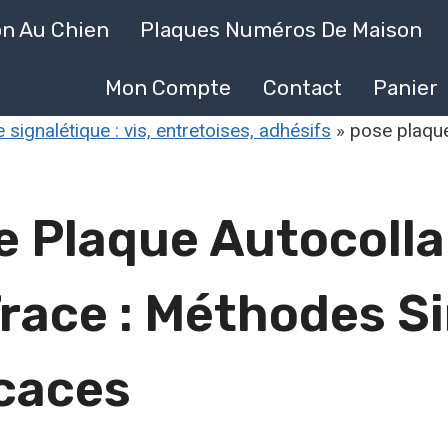
on Au Chien
Plaques Numéros De Maison
Mon Compte
Contact
Panier
 signalétique : vis, entretoises, adhésifs
»
pose plaque
e Plaque Autocoll
race : Méthodes S
icaces