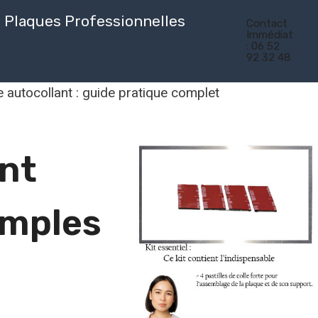
Plaques Professionnelles
Contact
Immédiat
: 06 52
92 32 48
 autocollant : guide pratique complet
ant
imples