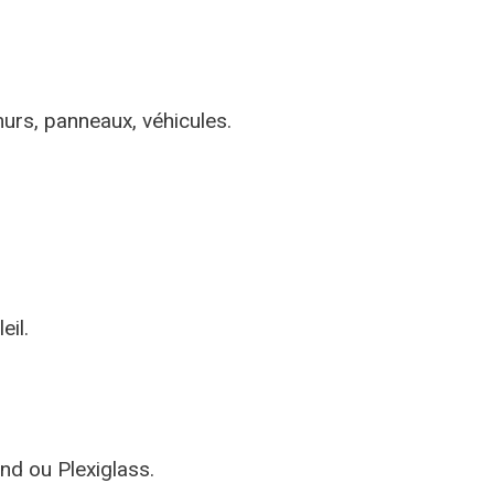
murs, panneaux, véhicules.
eil.
ond ou Plexiglass.