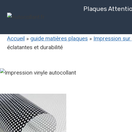
Aller
Plaques Attenti
au
contenu
Accueil
»
guide matières plaques
»
Impression sur 
éclatantes et durabilité