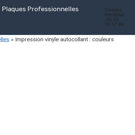
Plaques Professionnelles
Contact
Immédiat
: 06 52
92 32 48
lles
»
Impression vinyle autocollant : couleurs