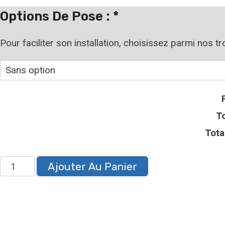
à
Options De Pose :
*
19,99 €
Pour faciliter son installation, choisissez parmi nos t
To
Tota
quantité
Ajouter Au Panier
de
Plaque
attention
au