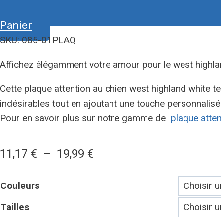
Panier
SKU: 085-01PLAQ
Affichez élégamment votre amour pour le west highland
Cette plaque attention au chien west highland white te
indésirables tout en ajoutant une touche personnalisé
Pour en savoir plus sur notre gamme de
plaque atten
Plage
11,17
€
–
19,99
€
de
Couleurs
prix :
Tailles
11,17 €