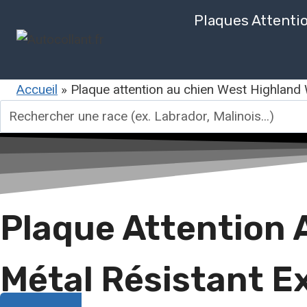
Aller
Plaques Attenti
au
contenu
Accueil
»
Plaque attention au chien West Highland W
Rechercher
une
race
Plaque Attention 
Métal Résistant E