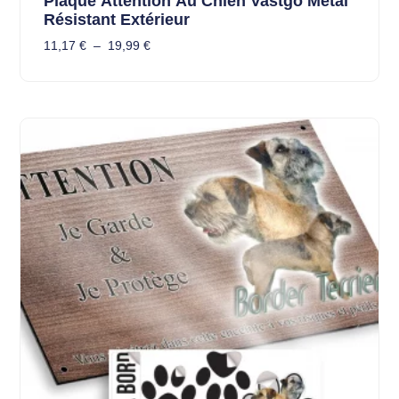
Plaque Attention Au Chien Vastgo Métal
Résistant Extérieur
11,17
€
–
19,99
€