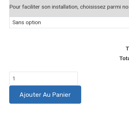
Pour faciliter son installation, choisissez parmi n
T
Tot
quantité
de
Plaque
Ajouter Au Panier
attention
au
chien
Sheltie