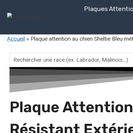
Aller
Plaques Attenti
au
contenu
Accueil
»
Plaque attention au chien Sheltie Bleu mét
Rechercher
une
race
Plaque Attention
Résistant Extéri