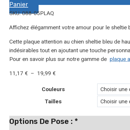
Panier
SKU: 088-05PLAQ
Affichez élégamment votre amour pour le sheltie b
Cette plaque attention au chien sheltie bleu de hau
indésirables tout en ajoutant une touche personnal
Pour en savoir plus sur notre gamme de
plaque a
Plage
11,17
€
–
19,99
€
de
Couleurs
prix :
11,17 €
Tailles
à
19,99 €
Options De Pose :
*