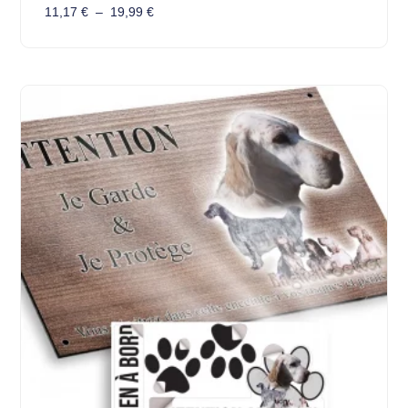
11,17
€
–
19,99
€