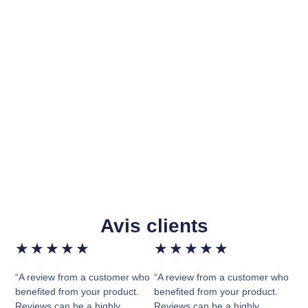
Avis clients
★
★
★
★
★
★
★
★
★
★
“A review from a customer who
“A review from a customer who
benefited from your product.
benefited from your product.
Reviews can be a highly
Reviews can be a highly