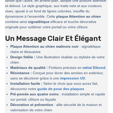
tandis que l’autre, en arrière-plan, adopte une posture attentive
et debout. Le style graphique, aux traits nets et aux couleurs
vives, ajouté à un fond de lignes colorées, insuffle du
dynamisme à l’ensemble. Cette
plaque Attention au chien
combine ainsi
signalétique
efficace et touche décorative
originale pour sublimer votre portail ou votre clôture.
Un Message Clair Et Élégant
Plaque Attention au chien malinois noir
: signalétique
claire et dissuasive
Design fidèle :
Une illustration réaliste ou stylisée de votre
chien.
Matériaux de qualité :
Finitions précises en
métal Dibond
.
Résistance :
Conçue pour durer des années en extérieur,
sans se décolorer grâce à une
impression UV.
Installation facile :
Selon le choix que vous aurez fait,
découvrez notre
guide de pose des plaques
Pré-percée aux quatre coins
: installation simple et rapide
sur portail, clôture ou façade
Décoration et prévention
: allie sécurité de la maison et
valorisation de votre chien