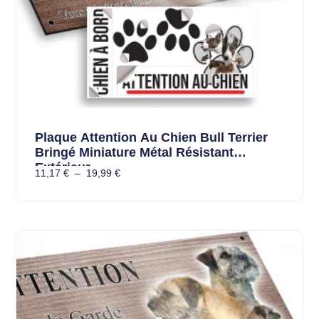
Plaque Attention Au Chien Bull Terrier
Bringé Miniature Métal Résistant
Extérieur
11,17
€
–
19,99
€